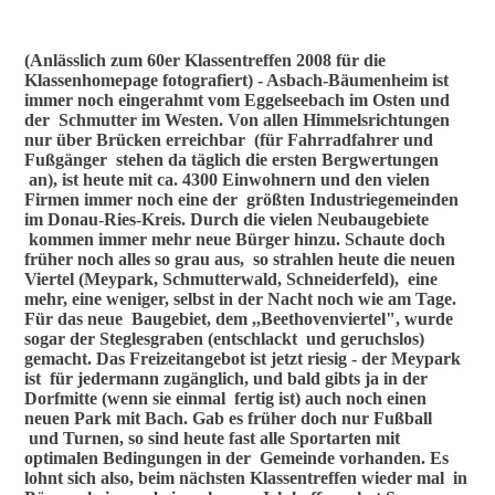
(Anlässlich zum 60er Klassentreffen 2008 für die
Klassenhomepage fotografiert) - Asbach-Bäumenheim ist
immer noch eingerahmt vom Eggelseebach im Osten und
der Schmutter im Westen. Von allen Himmelsrichtungen
nur über Brücken erreichbar (für Fahrradfahrer und
Fußgänger stehen da täglich die ersten Bergwertungen
an), ist heute mit ca. 4300 Einwohnern und den vielen
Firmen immer noch eine der größten Industriegemeinden
im Donau-Ries-Kreis. Durch die vielen Neubaugebiete
kommen immer mehr neue Bürger hinzu. Schaute doch
früher noch alles so grau aus, so strahlen heute die neuen
Viertel (Meypark, Schmutterwald, Schneiderfeld), eine
mehr, eine weniger, selbst in der Nacht noch wie am Tage.
Für das neue Baugebiet, dem ,,Beethovenviertel", wurde
sogar der Steglesgraben (entschlackt und geruchslos)
gemacht. Das Freizeitangebot ist jetzt riesig - der Meypark
ist für jedermann zugänglich, und bald gibts ja in der
Dorfmitte (wenn sie einmal fertig ist) auch noch einen
neuen Park mit Bach. Gab es früher doch nur Fußball
und Turnen, so sind heute fast alle Sportarten mit
optimalen Bedingungen in der Gemeinde vorhanden. Es
lohnt sich also, beim nächsten Klassentreffen wieder mal in