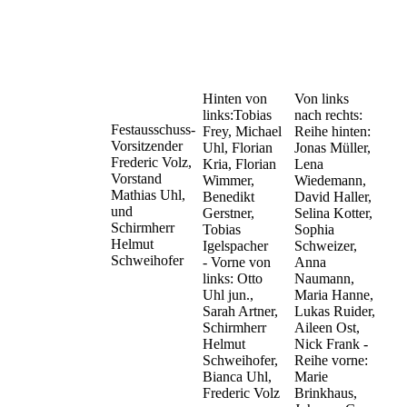
Hinten von
Von links
links:
Tobias
nach rechts:
Festausschuss-
Frey, Michael
Reihe hinten:
Vorsitzender
Uhl, Florian
Jonas Müller,
Frederic Volz,
Kria, Florian
Lena
Vorstand
Wimmer,
Wiedemann,
Mathias Uhl,
Benedikt
David Haller,
und
Gerstner,
Selina Kotter,
Schirmherr
Tobias
Sophia
Helmut
Igelspacher
Schweizer,
Schweihofer
-
Vorne von
Anna
links: Otto
Naumann,
Uhl jun.,
Maria Hanne,
Sarah Artner,
Lukas Ruider,
Schirmherr
Aileen Ost,
Helmut
Nick Frank -
Schweihofer,
Reihe vorne:
Bianca Uhl,
Marie
Frederic Volz
Brinkhaus,